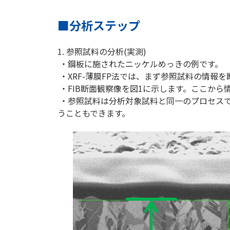
■分析ステップ
1. 参照試料の分析(実測)
・鋼板に施されたニッケルめっきの例です。
・XRF-薄膜FP法では、まず参照試料の情報
・FIB断面観察像を図1に示します。ここか
・参照試料は分析対象試料と同一のプロセス
うこともできます。