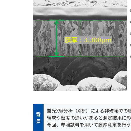
蛍光X線分析（XRF）による非破壊で
背
組成や密度の違いがあると測定結果に影
景
今回、参照試料を用いて膜厚測定を行うXR