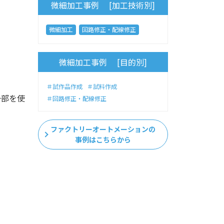
微細加工事例 [加工技術別]
微細加工
回路修正・配線修正
微細加工事例 [目的別]
＃試作品作成
＃試料作成
一部を使
＃回路修正・配線修正
ファクトリーオートメーションの
事例はこちらから