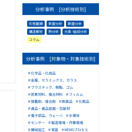
分析事例 [分析技術別]
形態観察
表面分析
断面分析
構造解析
熱分析
元素･組成分析
コラム
分析事例 [対象物・対象技術別]
＃化学品・化成品
＃金属、セラミックス、ガラス
＃プラスチック、樹脂、ゴム
＃炭素材料、複合材料
＃フィルム
＃接着剤、接合剤
＃医薬品
＃化粧品
＃食品・食品容器・包装材
＃電子部品、ウェーハ
＃半導体
＃センサー
＃製造環境・作業環境
＃機械加工
＃実装
＃MEMSプロセス