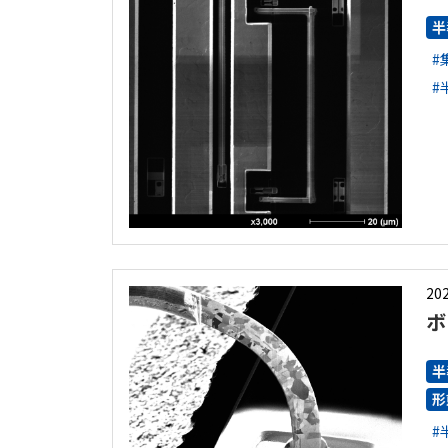
半
#
#
202
ボ
半
形
#