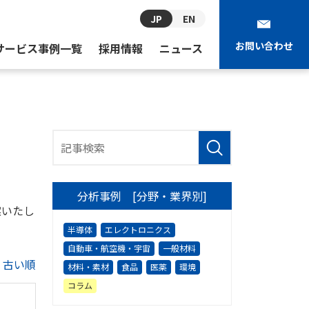
JP
EN
お問い合わせ
サービス事例一覧
採用情報
ニュース
分析事例 [分野・業界別]
案いたし
半導体
エレクトロニクス
自動車・航空機・宇宙
一般材料
|
古い順
材料・素材
食品
医薬
環境
コラム