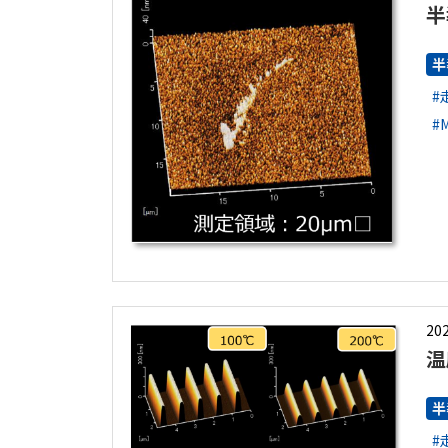
半
半
#
#
202
温
半
#