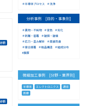
＃半導体プロセス
＃洗浄
分析事例 [目的・事象別]
＃異物・不純物
＃変色
＃劣化
＃剥離・密着
＃破損・破壊
＃応力・歪み解析
＃腐食防食
分析
＃接合接着
＃結晶構造
＃組成分布
#膜厚
微細加工事例 [分野・業界別]
半導体
エレクトロニクス
通信
医療
分析