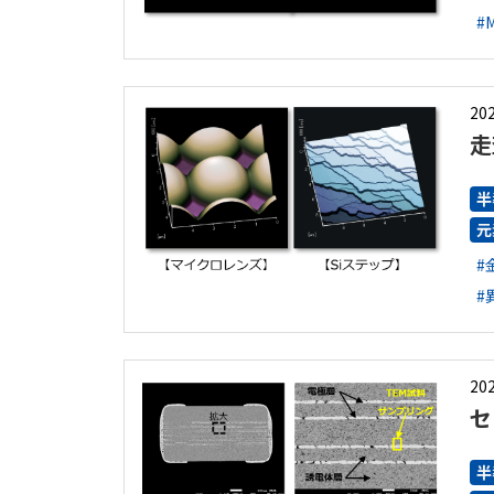
#
202
走
半
元
#
#
202
セ
半