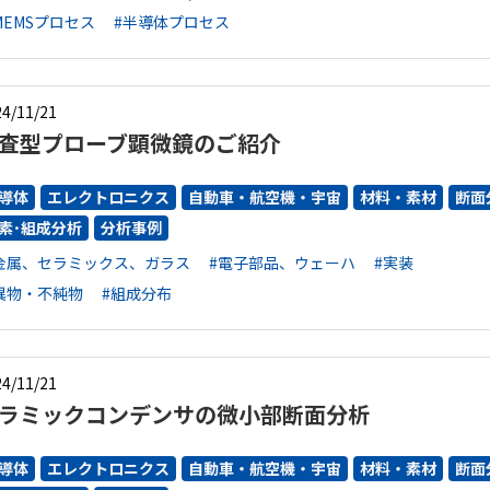
MEMSプロセス
#半導体プロセス
4/11/21
査型プローブ顕微鏡のご紹介
導体
エレクトロニクス
自動車・航空機・宇宙
材料・素材
断面
素･組成分析
分析事例
金属、セラミックス、ガラス
#電子部品、ウェーハ
#実装
異物・不純物
#組成分布
4/11/21
ラミックコンデンサの微小部断面分析
導体
エレクトロニクス
自動車・航空機・宇宙
材料・素材
断面