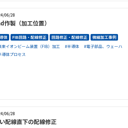
4/06/28
ad作製（加工位置）
導体
FIB回路・配線修正
回路修正・配線修正
微細加工事例
集束イオンビーム装置（FIB）加工
#半導体
#電子部品、ウェーハ
半導体プロセス
4/06/28
い配線直下の配線修正