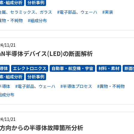
素･組成分析
分析事例
金属、セラミックス、ガラス
#電子部品、ウェーハ
#実装
異物・不純物
#組成分布
4/11/21
aN半導体デバイス(LED)の断面解析
導体
エレクトロニクス
自動車・航空機・宇宙
材料・素材
断面
素･組成分析
分析事例
半導体
#電子部品、ウェーハ
#半導体プロセス
#異物・不純物
組成分布
4/11/21
方向からの半導体故障箇所分析