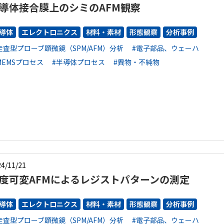
導体接合膜上のシミのAFM観察
導体
エレクトロニクス
材料・素材
形態観察
分析事例
走査型プローブ顕微鏡（SPM/AFM）分析
#電子部品、ウェーハ
MEMSプロセス
#半導体プロセス
#異物・不純物
4/11/21
度可変AFMによるレジストパターンの測定
導体
エレクトロニクス
材料・素材
形態観察
分析事例
走査型プローブ顕微鏡（SPM/AFM）分析
#電子部品、ウェーハ