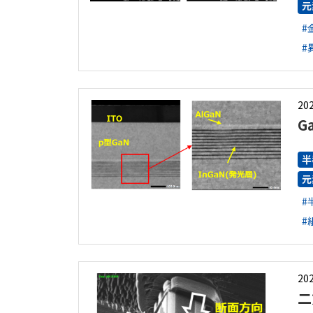
元
#
#
202
G
半
元
#
#
202
二