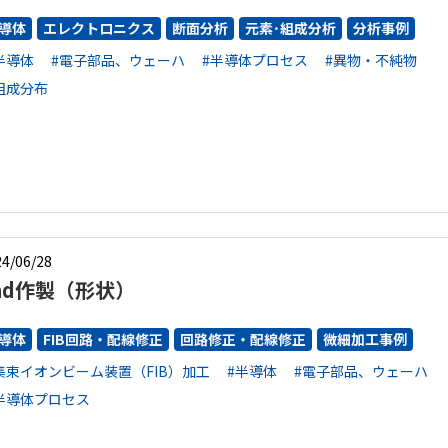
導体
エレクトロニクス
断面分析
元素･組成分析
分析事例
半導体
#電子部品、ウェーハ
#半導体プロセス
#異物・不純物
組成分布
4/06/28
ad作製（形状）
導体
FIB回路・配線修正
回路修正・配線修正
微細加工事例
集束イオンビーム装置（FIB）加工
#半導体
#電子部品、ウェーハ
半導体プロセス