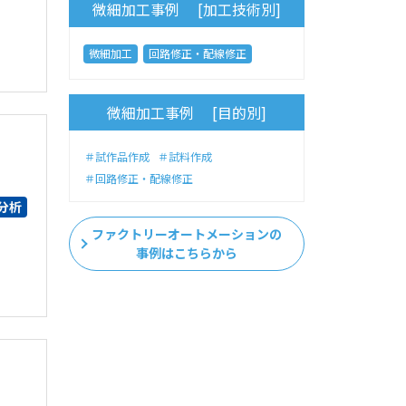
微細加工事例 [加工技術別]
微細加工
回路修正・配線修正
微細加工事例 [目的別]
＃試作品作成
＃試料作成
＃回路修正・配線修正
分析
ファクトリーオートメーションの
事例はこちらから