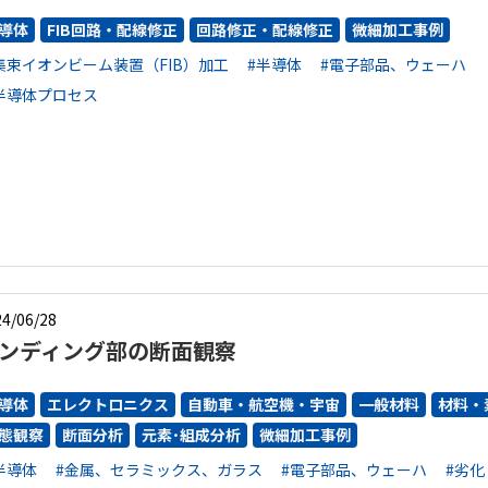
導体
FIB回路・配線修正
回路修正・配線修正
微細加工事例
集束イオンビーム装置（FIB）加工
#半導体
#電子部品、ウェーハ
半導体プロセス
4/06/28
ンディング部の断面観察
導体
エレクトロニクス
自動車・航空機・宇宙
一般材料
材料・
態観察
断面分析
元素･組成分析
微細加工事例
半導体
#金属、セラミックス、ガラス
#電子部品、ウェーハ
#劣化