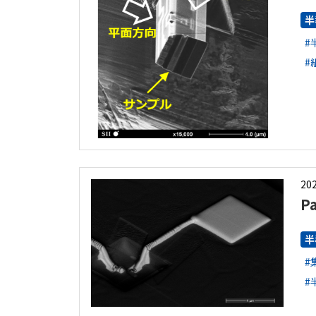
半
#
#
202
P
半
#
#