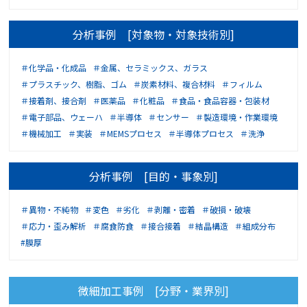
分析事例 [対象物・対象技術別]
＃化学品・化成品
＃金属、セラミックス、ガラス
＃プラスチック、樹脂、ゴム
＃炭素材料、複合材料
＃フィルム
＃接着剤、接合剤
＃医薬品
＃化粧品
＃食品・食品容器・包装材
＃電子部品、ウェーハ
＃半導体
＃センサー
＃製造環境・作業環境
＃機械加工
＃実装
＃MEMSプロセス
＃半導体プロセス
＃洗浄
分析事例 [目的・事象別]
＃異物・不純物
＃変色
＃劣化
＃剥離・密着
＃破損・破壊
＃応力・歪み解析
＃腐食防食
＃接合接着
＃結晶構造
＃組成分布
#膜厚
微細加工事例 [分野・業界別]