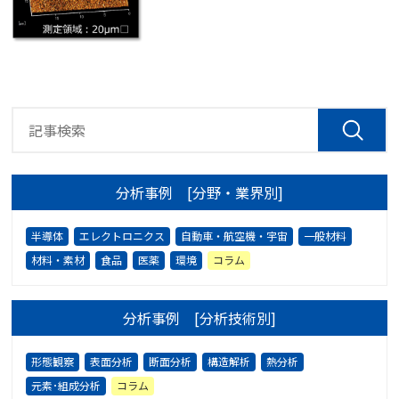
分析事例 [分野・業界別]
半導体
エレクトロニクス
自動車・航空機・宇宙
一般材料
材料・素材
食品
医薬
環境
コラム
分析事例 [分析技術別]
形態観察
表面分析
断面分析
構造解析
熱分析
元素･組成分析
コラム