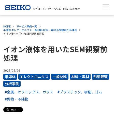
%{FACEBOOKSCRIPT}%
HOME
サービス事例一覧
半導体
エレクトロニクス
一般材料
材料・素材
形態観察
分析事例
イオン液体を用いたSEM観察前処理
イオン液体を用いたSEM観察前
処理
2023/06/26
半導体
エレクトロニクス
一般材料
材料・素材
形態観察
分析事例
#金属、セラミックス、ガラス
#プラスチック、樹脂、ゴム
#異物・不純物